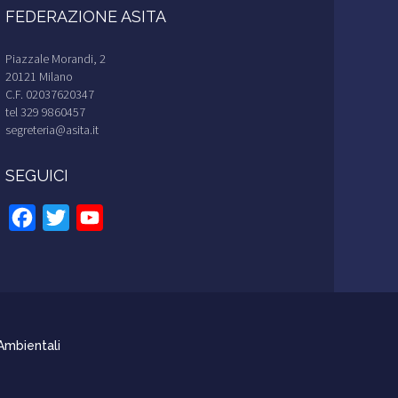
FEDERAZIONE ASITA
Piazzale Morandi, 2
20121 Milano
C.F. 02037620347
tel 329 9860457
segreteria@asita.it
SEGUICI
Facebook
Twitter
YouTube
Channel
 Ambientali