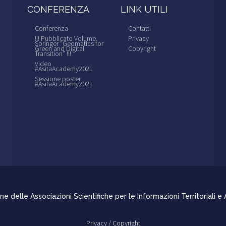
CONFERENZA
LINK UTILI
Conferenza
Contatti
!!! Pubblicato Volume
Privacy
Springer “Geomatics for
Green and Digital
Copyright
Transition” !!!
Video
#AsitaAcademy2021
Sessione poster
#AsitaAcademy2021
e delle Associazioni Scientifiche per le Informazioni Territoriali e
Privacy /
Copyright