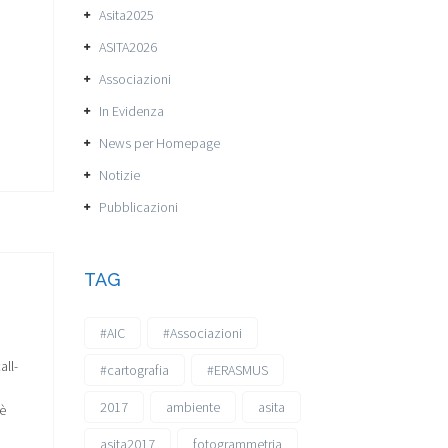
Asita2025
ASITA2026
Associazioni
In Evidenza
News per Homepage
Notizie
Pubblicazioni
TAG
#AIC
#Associazioni
ll-
#cartografia
#ERASMUS
2017
ambiente
asita
 è
asita2017
fotogrammetria