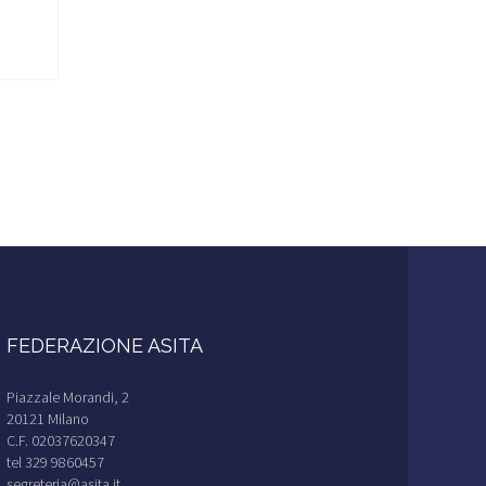
FEDERAZIONE ASITA
Piazzale Morandi, 2
20121 Milano
C.F. 02037620347
tel 329 9860457
segreteria@asita.it