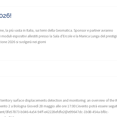
026!
ne, la più vasta in Italia, sui temi della Geomatica. Sponsor e partner avranno
 moduli espositivi allestiti presso la Sala d’Ercole e la Manica Lunga del prestig
ione 2026 si svolgerà nei giorni
an territory surface displacements detection and monitoring: an overview of the I
imento 2 a Bologna Giovedì 28 maggio alle ore 17:00 L’evento potrà essere segui
/event/0fe57873-b046-4a54-94ff-e42228efdfe2@e99647dc-1b08-454a-bf8c-