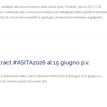
 satellitari alle nuove frontiere della GeoAI (Dati, Prodotti, Servizi EO) 17-18
anno contribuito alla conoscenza sempre più dettagliata della superficie terrestr
ampi di conoscenza scientifica: geologia, prospezione mineraria, ingegneria,
ract #ASITA2026 al 15 giugno p.v.
a l’estensione della call for abstract #ASITA2026 di Bologna al 15 giugno p.v.
sta di comunicazione cliccando QUI