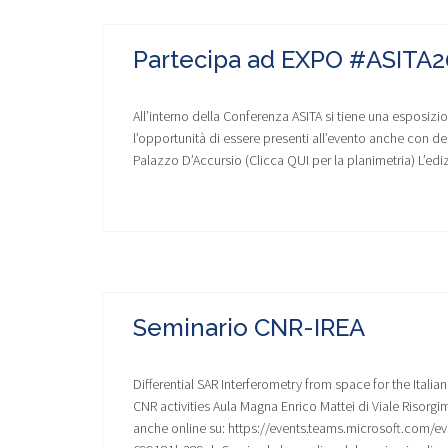
Partecipa ad EXPO #ASITA2
All’interno della Conferenza ASITA si tiene una esposizio
l’opportunità di essere presenti all’evento anche con dei
Palazzo D’Accursio (Clicca QUI per la planimetria) L’ediz
Seminario CNR-IREA
Differential SAR Interferometry from space for the Itali
CNR activities Aula Magna Enrico Mattei di Viale Risorg
anche online su: https://events.teams.microsoft.com