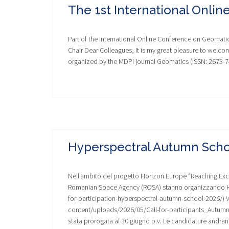
The 1st International Onli
Part of the International Online Conference on Geomat
Chair Dear Colleagues, It is my great pleasure to welc
organized by the MDPI journal Geomatics (ISSN: 2673-741
Hyperspectral Autumn Scho
Nell’ambito del progetto Horizon Europe “Reaching Exce
Romanian Space Agency (ROSA) stanno organizzando Hyp
for-participation-hyperspectral-autumn-school-2026/) Vi i
content/uploads/2026/05/Call-for-participants_Autumn
stata prorogata al 30 giugno p.v. Le candidature andrann