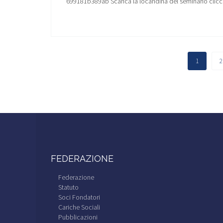
699181b389ab Scarica la locandina del seminario clic
1
2
FEDERAZIONE
Federazione
Statuto
Soci Fondatori
Cariche Sociali
Pubblicazioni