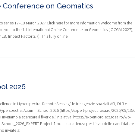
ne Conference on Geomatics
ics series 17–18 March 2027 Click here for more information Welcome from the
ome you to the 1st International Online Conference on Geomatics (IOCGM 2027),
8, Impact Factor 3.7). This fully online
ol 2026
llence in Hyperspectral Remote Sensing” le tre agenzie spaziali ASI, DLR e
erspectral Autumn School 2026 (https://expert-project.rosa.ro/2026/05/13/ca
nvitiamo a scaricare il flyer dell’iniziativa: https://expert-project.rosa.ro/wp-
-School_2026_EXPERT-Project-1.pdf La scadenza per l’invio delle candidature
o inviate a: