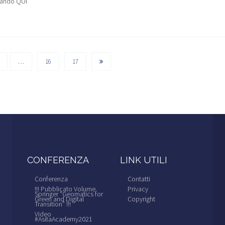
cando QUI
…
16
17
CONFERENZA
LINK UTILI
Conferenza
Contatti
!!! Pubblicato Volume
Privacy
Springer “Geomatics for
Green and Digital
Copyright
Transition” !!!
Video
#AsitaAcademy2021