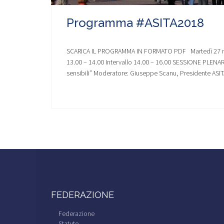
Programma #ASITA2018
SCARICA IL PROGRAMMA IN FORMATO PDF Martedì 27 no
13.00 – 14.00 Intervallo 14.00 – 16.00 SESSIONE PLENARIA 
sensibili” Moderatore: Giuseppe Scanu, Presidente ASITA
FEDERAZIONE
Federazione
Statuto