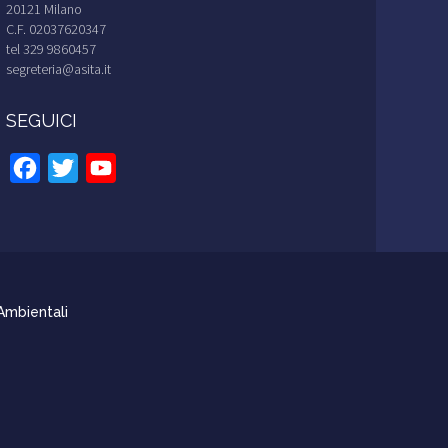
20121 Milano
C.F. 02037620347
tel 329 9860457
segreteria@asita.it
SEGUICI
Facebook
Twitter
YouTube
Channel
 Ambientali