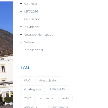
Asita2025
ASITA2026
Associazioni
In Evidenza
News per Homepage
Notizie
Pubblicazioni
TAG
#AIC
#Associazioni
#cartografia
#ERASMUS
2017
ambiente
asita
asita2017
fotogrammetria