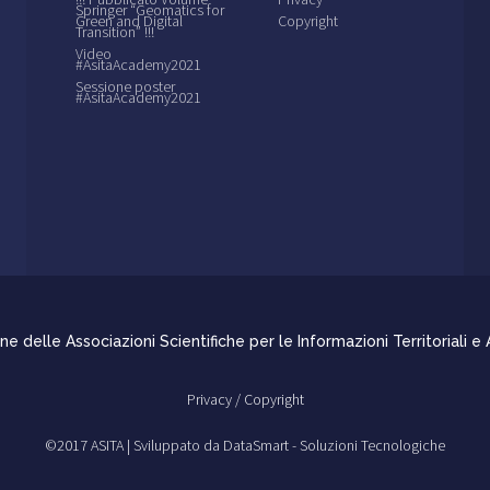
Springer “Geomatics for
Green and Digital
Copyright
Transition” !!!
Video
#AsitaAcademy2021
Sessione poster
#AsitaAcademy2021
e delle Associazioni Scientifiche per le Informazioni Territoriali e
Privacy /
Copyright
©2017 ASITA |
Sviluppato da DataSmart - Soluzioni Tecnologiche