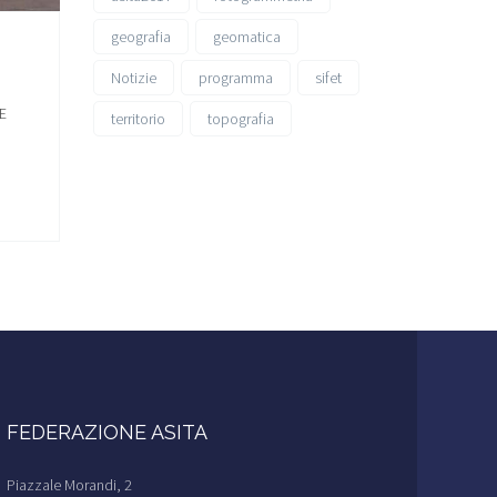
geografia
geomatica
Notizie
programma
sifet
E
territorio
topografia
FEDERAZIONE ASITA
Piazzale Morandi, 2