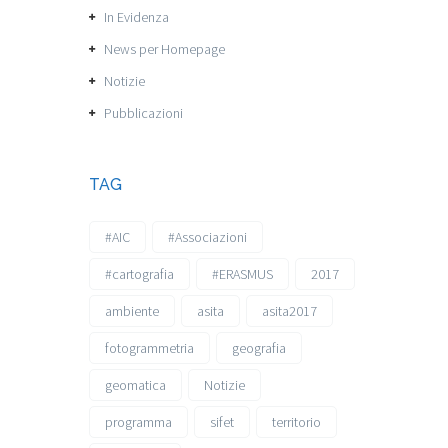
In Evidenza
News per Homepage
Notizie
Pubblicazioni
TAG
#AIC
#Associazioni
#cartografia
#ERASMUS
2017
ambiente
asita
asita2017
fotogrammetria
geografia
geomatica
Notizie
programma
sifet
territorio