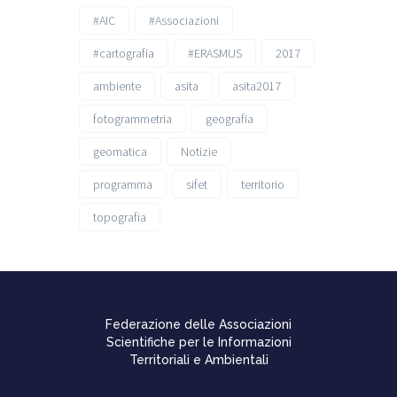
#AIC
#Associazioni
#cartografia
#ERASMUS
2017
ambiente
asita
asita2017
fotogrammetria
geografia
geomatica
Notizie
programma
sifet
territorio
topografia
Federazione delle Associazioni
Scientifiche per le Informazioni
Territoriali e Ambientali