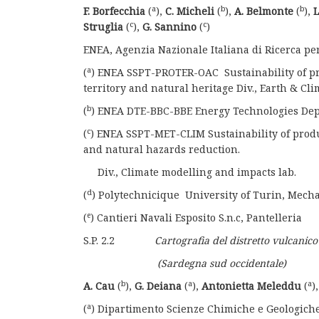
a
b
b
F. Borfecchia
(
),
C. Micheli
(
),
A. Belmonte
(
),
L
c
c
Struglia
(
),
G. Sannino
(
)
ENEA, Agenzia Nazionale Italiana di Ricerca pe
a
(
) ENEA SSPT-PROTER-OAC Sustainability of prod
territory and natural heritage Div., Earth & C
b
(
) ENEA DTE-BBC-BBE Energy Technologies Dep.,
c
(
) ENEA SSPT-MET-CLIM Sustainability of produc
and natural hazards reduction.
Div., Climate modelling and impacts lab.
d
(
) Polytechnicique University of Turin, Mecha
e
(
) Cantieri Navali Esposito S.n.c, Pantelleria
S.P. 2.2
Cartografia del distretto vulcanic
(Sardegna sud occidentale)
b
a
a
A. Cau
(
),
G. Deiana
(
),
Antonietta Meleddu
(
)
a
(
) Dipartimento Scienze Chimiche e Geologich