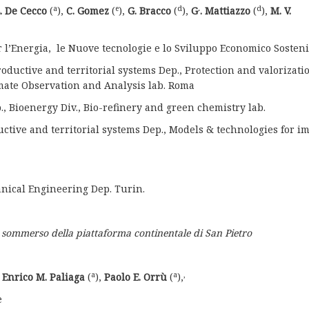
a
e
d
.
d
. De Cecco
(
),
C. Gomez
(
),
G.
Bracco
(
),
G
.
Mattiazzo
(
),
M. V.
r l’Energia, le Nuove tecnologie e lo Sviluppo Economico Sosteni
uctive and territorial systems Dep., Protection and valorizatio
limate Observation and Analysis lab. Roma
 Bioenergy Div., Bio-refinery and green chemistry lab.
tive and ­territorial systems Dep., Models & technologies for i
nical Engineering Dep. Turin.
o sommerso della piattaforma continentale di San Pietro
a
a
,
,
Enrico M. Paliaga
(
),
Paolo E. Orrù
(
),
e