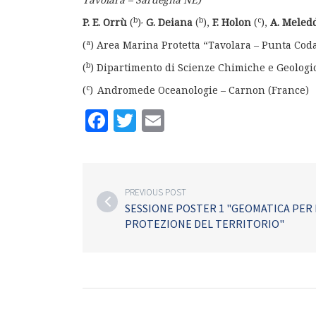
b
,
b
c
P. E. Orrù
(
)
G. Deiana
(
),
F. Holon
(
),
A. Mele
a
(
) Area Marina Protetta “Tavolara – Punta Cod
b
(
) Dipartimento di Scienze Chimiche e Geologic
c
(
)
Andromede Oceanologie – Carnon (France)
Facebook
Twitter
Email
PREVIOUS POST
SESSIONE POSTER 1 "GEOMATICA PER 
PROTEZIONE DEL TERRITORIO"