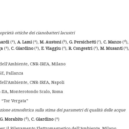
oprietà ottiche dei cianobatteri lacustri
a
a
b
c
d
nardi
(
),
A. Lami
(
),
M. Austoni
(
),
G. Persichetti
(
),
C. Manzo
(
),
a
a
e
e
a
ga
(
),
C. Giardino
(
),
E. Viaggiu
(
),
R. Congestri
(
),
M. Musanti
(
)
o dell’Ambiente, CNR-IREA, Milano
ISE, Pallanza
o dell’Ambiente, CNR-IREA, Napoli
R-IIA, Monterotondo Scalo, Roma
a “Tor Vergata”
rezione atmosferica sulla stima dei parametri di qualità delle acque
d
a
G. Morabito
(
),
C. Giardino
(
)
 per il Rilevamento Elettromagnetico dell’Ambiente, ­Milano