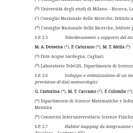
b
(
) Università degli studi di Milano – Bicocca,
c
(
) Consiglio Nazionale delle Ricerche, Istitu
d
(
) Consiglio Nazionale delle Ricerche, Istituto
S.P. 2.5
Telerilevamento a supporto del mon
a
a
b
M. A. Dessena
(
),
F. Caturano
(
),
M. T. Melis
(
)
a
(
) Ente Acque Sardegna, Cagliari
b
(
) Laboratorio TeleGIS, Dipartimento di Scienze
S.P. 2.6
Sviluppo e ottimizzazione di un mo
previsione di dati meteorologici
a
a
a
G. Castorina
(
),
M. T. Caccamo
(
),
F. Colombo
(
)
a
(
) Dipartimento di Scienze Matematiche e Infor
Messina
b
(
) Consorzio Interuniversitario Scienze Fisich
S.P. 2.7
Habitat mapping da integrazione d
Tavolara – Sardegna NE)