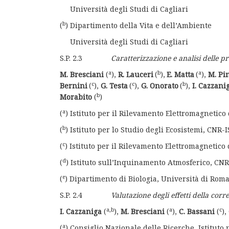
Università degli Studi di Cagliari
b
(
) Dipartimento della Vita e dell’Ambiente
Università degli Studi di Cagliari
S.P. 2.3
Caratterizzazione e analisi delle pr
a
b
a
M. Bresciani
(
),
R. Lauceri
(
),
E. Matta
(
),
M. Pi
c
c
b
Bernini
(
),
G. Testa
(
),
G. Onorato
(
),
I. Cazzani
b
Morabito
(
)
a
(
) Istituto per il Rilevamento Elettromagnetic
b
(
) Istituto per lo Studio degli Ecosistemi, CNR-
c
(
) Istituto per il Rilevamento Elettromagnetic
d
(
) Istituto sull’Inquinamento Atmosferico, CN
e
(
) Dipartimento di Biologia, Università di Rom
S.P. 2.4
Valutazione degli effetti della cor
a,b
a
c
I. Cazzaniga
(
),
M. Bresciani
(
),
C. Bassani
(
),
a
(
) Consiglio Nazionale delle Ricerche, Istituto