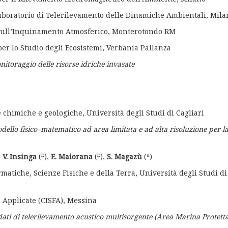
 Laboratorio di Telerilevamento delle Dinamiche Ambientali, Mila
to sull’Inquinamento Atmosferico, Monterotondo RM
 per lo Studio degli Ecosistemi, Verbania Pallanza
itoraggio delle risorse idriche invasate
 chimiche e geologiche, Università degli Studi di Cagliari
dello fisico–matematico ad area limitata e ad alta risoluzione per l
b
b
a
,
V. Insinga
(
),
E. Maiorana
(
),
S. Magazù
(
)
matiche, Scienze Fisiche e della Terra, Università degli Studi di
e Applicate (CISFA), Messina
ati di telerilevamento acustico multisorgente (Area Marina Protett