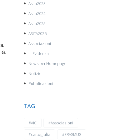
Asita2023
Asita2024
Asita2025
ASITA2026
Associazioni
R.
,
G.
In Evidenza
News per Homepage
Notizie
Pubblicazioni
TAG
#AIC
#Associazioni
#cartografia
#ERASMUS