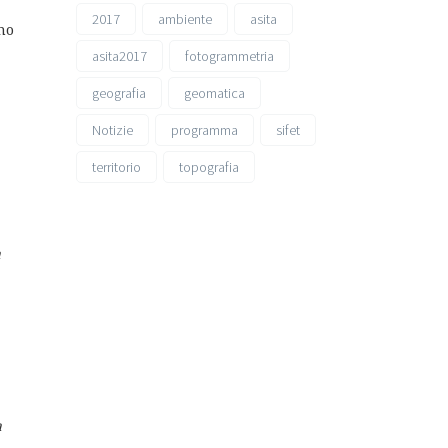
2017
ambiente
asita
no
asita2017
fotogrammetria
geografia
geomatica
Notizie
programma
sifet
territorio
topografia
a
a