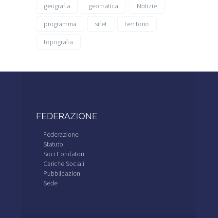
geografia
geomatica
Notizie
programma
sifet
territorio
topografia
FEDERAZIONE
Federazione
Statuto
Soci Fondatori
Cariche Sociali
Pubblicazioni
Sede