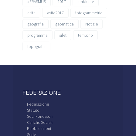
#ERASMUS
2017
ambiente
asita
asita2017
fotogrammetria
geografia
geomatica
Notizie
programma
sifet
territorio
topografia
FEDERAZIONE
Federazione
Statuto
Soci Fondatori
Cariche Sociali
Pubblicazioni
Sede