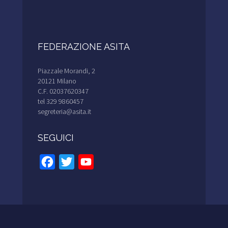
FEDERAZIONE ASITA
Piazzale Morandi, 2
20121 Milano
C.F. 02037620347
tel 329 9860457
segreteria@asita.it
SEGUICI
Facebook
Twitter
YouTube
Channel