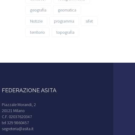
geografia
geomatica
Notizie
programma
sifet
territorio
topografia
FEDERAZIONE ASITA
Piazzale Morandi, 2
20121 Milano
C.F. 02037620347
tel 329 9860457
segreteria@asita.it