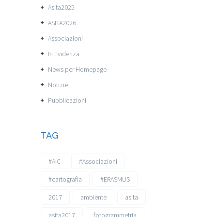
Asita2025
ASITA2026
Associazioni
In Evidenza
News per Homepage
Notizie
Pubblicazioni
TAG
#AIC
#Associazioni
#cartografia
#ERASMUS
2017
ambiente
asita
asita2017
fotogrammetria