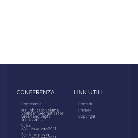
CONFERENZA
LINK UTILI
Conferenza
Contatti
!!! Pubblicato Volume
Privacy
Springer “Geomatics for
Green and Digital
Copyright
Transition” !!!
Video
#AsitaAcademy2021
Sessione poster
#AsitaAcademy2021