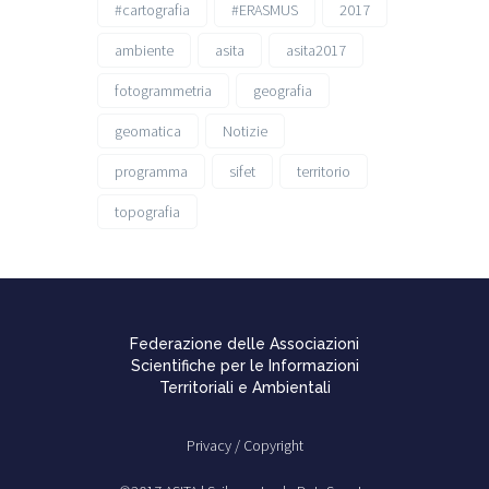
#cartografia
#ERASMUS
2017
ambiente
asita
asita2017
fotogrammetria
geografia
geomatica
Notizie
programma
sifet
territorio
topografia
Federazione delle Associazioni
Scientifiche per le Informazioni
Territoriali e Ambientali
Privacy /
Copyright