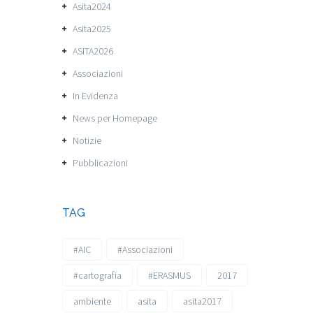
Asita2024
Asita2025
ASITA2026
Associazioni
In Evidenza
News per Homepage
Notizie
Pubblicazioni
TAG
#AIC
#Associazioni
#cartografia
#ERASMUS
2017
ambiente
asita
asita2017