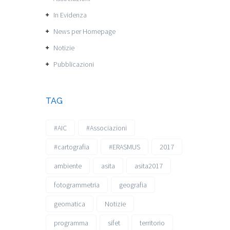
In Evidenza
News per Homepage
Notizie
Pubblicazioni
TAG
#AIC
#Associazioni
#cartografia
#ERASMUS
2017
ambiente
asita
asita2017
fotogrammetria
geografia
geomatica
Notizie
programma
sifet
territorio