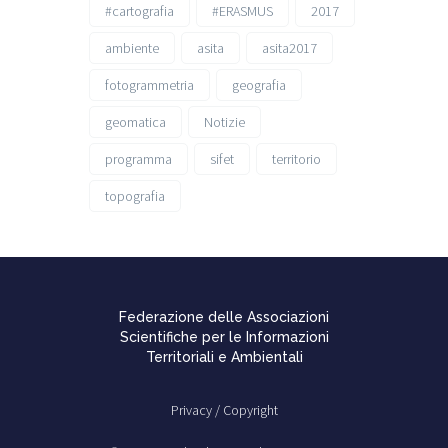
#cartografia
#ERASMUS
2017
ambiente
asita
asita2017
fotogrammetria
geografia
geomatica
Notizie
programma
sifet
territorio
topografia
Federazione delle Associazioni
Scientifiche per le Informazioni
Territoriali e Ambientali
Privacy /
Copyright