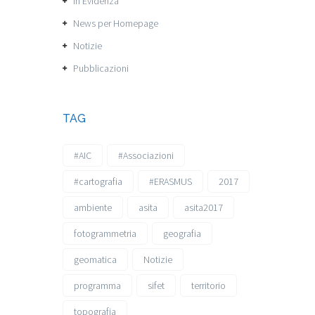
In Evidenza
News per Homepage
Notizie
Pubblicazioni
TAG
#AIC
#Associazioni
#cartografia
#ERASMUS
2017
ambiente
asita
asita2017
fotogrammetria
geografia
geomatica
Notizie
programma
sifet
territorio
topografia