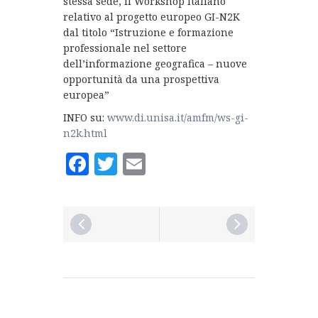
stessa sede, il Workshop italiano
relativo al progetto europeo GI-N2K
dal titolo “Istruzione e formazione
professionale nel settore
dell’informazione geografica – nuove
opportunità da una prospettiva
europea”
INFO su:
www.di.unisa.it/amfm/ws-gi-
n2k.html
Facebook
Twitter
Email