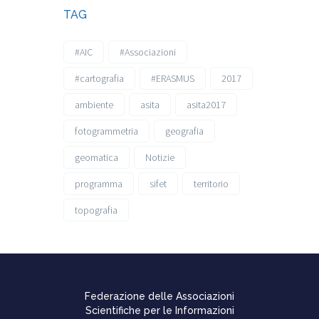
TAG
#AIC
#Associazioni
#cartografia
#ERASMUS
2017
ambiente
asita
asita2017
fotogrammetria
geografia
geomatica
Notizie
programma
sifet
territorio
topografia
Federazione delle Associazioni
Scientifiche per le Informazioni