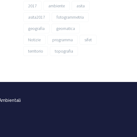
2017
ambiente
asita
asita2017
fotogrammetria
geografia
geomatica
Notizie
programma
sifet
territorio
topografia
 Ambientali