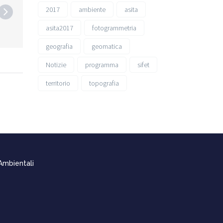
2017
ambiente
asita
asita2017
fotogrammetria
geografia
geomatica
Notizie
programma
sifet
territorio
topografia
 Ambientali