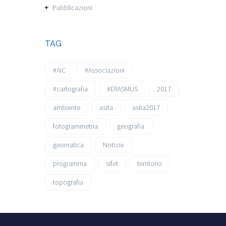
Pubblicazioni
TAG
#AIC
#Associazioni
#cartografia
#ERASMUS
2017
ambiente
asita
asita2017
fotogrammetria
geografia
geomatica
Notizie
programma
sifet
territorio
topografia