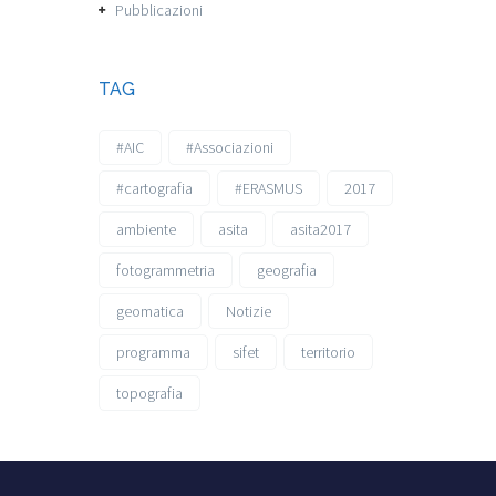
Pubblicazioni
TAG
#AIC
#Associazioni
#cartografia
#ERASMUS
2017
ambiente
asita
asita2017
fotogrammetria
geografia
geomatica
Notizie
programma
sifet
territorio
topografia