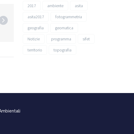
2017
ambiente
asita
asita2017
fotogrammetria
geografia
geomatica
Notizie
programma
sifet
territorio
topografia
 Ambientali