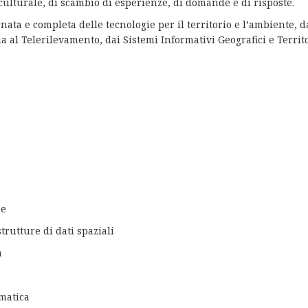
culturale, di scambio di esperienze, di domande e di risposte.
ata e completa delle tecnologie per il territorio e l’ambiente, d
a al Telerilevamento, dai Sistemi Informativi Geografici e Territo
he
strutture di dati spaziali
à
matica