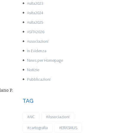
Asita2023
Asita2024
Asita2025
ASITA2026
Associazioni
In Evidenza
News per Homepage
Notizie
Pubblicazioni
lano P.
TAG
#AIC
#Associazioni
#cartografia
#ERASMUS