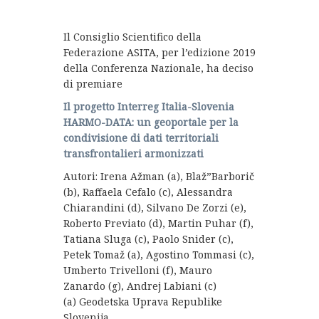
Il Consiglio Scientifico della
Federazione ASITA, per l’edizione 2019
della Conferenza Nazionale, ha deciso
di premiare
Il progetto Interreg Italia-Slovenia
HARMO-DATA: un geoportale per la
condivisione di dati territoriali
transfrontalieri armonizzati
Autori: Irena Ažman (a), Blaž”Barborič
(b), Raffaela Cefalo (c), Alessandra
Chiarandini (d), Silvano De Zorzi (e),
Roberto Previato (d), Martin Puhar (f),
Tatiana Sluga (c), Paolo Snider (c),
Petek Tomaž (a), Agostino Tommasi (c),
Umberto Trivelloni (f), Mauro
Zanardo (g), Andrej Labiani (c)
(a) Geodetska Uprava Republike
Slovenija