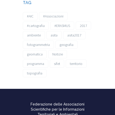
TAG
#AIC
#Associazioni
#cartografia
#ERASMUS
2017
ambiente
asita
asita2017
fotogrammetria
geografia
geomatica
Notizie
programma
sifet
territorio
topografia
Federazione delle Associazioni
Scientifiche per le Informazioni
Territoriali e Ambientali