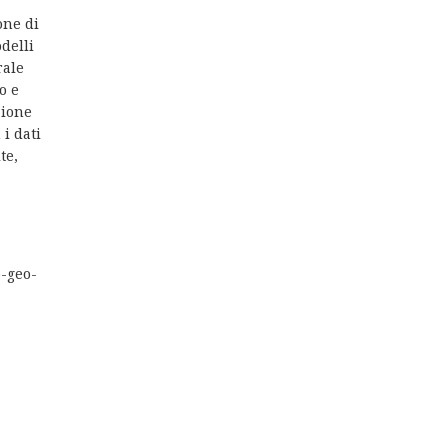
one di
odelli
rale
o e
zione
i dati
te,
o-geo-