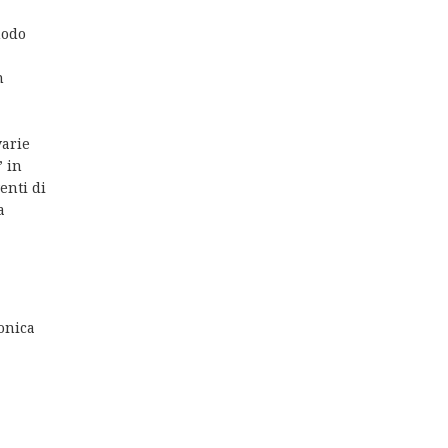
modo
n
varie
” in
enti di
a
ronica