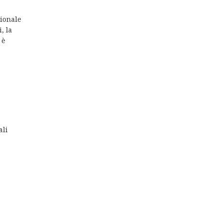
zionale
, la
 è
ali