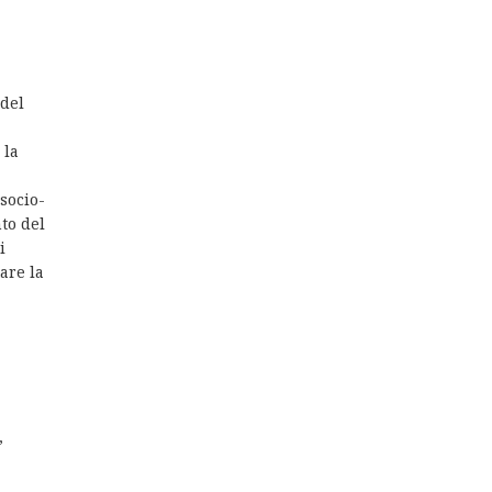
 del
 la
 socio-
to del
i
are la
,