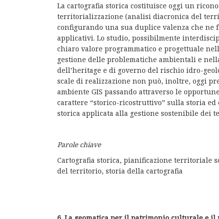
La cartografia storica costituisce oggi un ricon
territorializzazione (analisi diacronica del terri
configurando una sua duplice valenza che ne fa
applicativi. Lo studio, possibilmente interdiscip
chiaro valore programmatico e progettuale nell
gestione delle problematiche ambientali e nella 
dell’heritage e di governo del rischio idro-geol
scale di realizzazione non può, inoltre, oggi pr
ambiente GIS passando attraverso le opportune 
carattere “storico-ricostruttivo” sulla storia ed
storica applicata alla gestione sostenibile dei 
Parole chiave
Cartografia storica, pianificazione territoriale 
del territorio, storia della cartografia
6. La geomatica per il patrimonio culturale e il