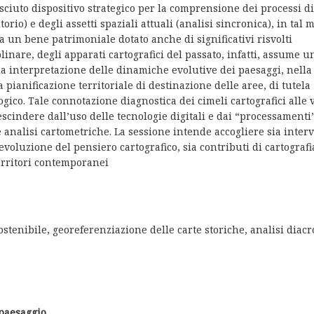
osciuto dispositivo strategico per la comprensione dei processi di
torio) e degli assetti spaziali attuali (analisi sincronica), in tal 
 un bene patrimoniale dotato anche di significativi risvolti
linare, degli apparati cartografici del passato, infatti, assume u
a interpretazione delle dinamiche evolutive dei paesaggi, nella
pianificazione territoriale di destinazione delle aree, di tutela
ogico. Tale connotazione diagnostica dei cimeli cartografici alle 
escindere dall’uso delle tecnologie digitali e dai “processamenti
analisi cartometriche. La sessione intende accogliere sia interv
 evoluzione del pensiero cartografico, sia contributi di cartografi
territori contemporanei
sostenibile, georeferenziazione delle carte storiche, analisi diac
 paesaggio