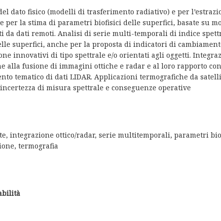
l dato fisico (modelli di trasferimento radiativo) e per l’estrazi
e per la stima di parametri biofisici delle superfici, basate su m
i da dati remoti. Analisi di serie multi-temporali di indice spett
lle superfici, anche per la proposta di indicatori di cambiament
ne innovativi di tipo spettrale e/o orientati agli oggetti. Integra
e alla fusione di immagini ottiche e radar e al loro rapporto con 
nto tematico di dati LIDAR. Applicazioni termografiche da satelli
’incertezza di misura spettrale e conseguenze operative
e, integrazione ottico/radar, serie multitemporali, parametri bi
zione, termografia
erabilità