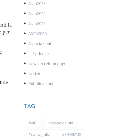
Asita2023
Asita2024
Asita2025
nti la
e per
ASITA2026
Associazioni
s)
In Evidenza
News per Homepage
Notizie
bile
Pubblicazioni
TAG
#AIC
#Associazioni
#cartografia
#ERASMUS