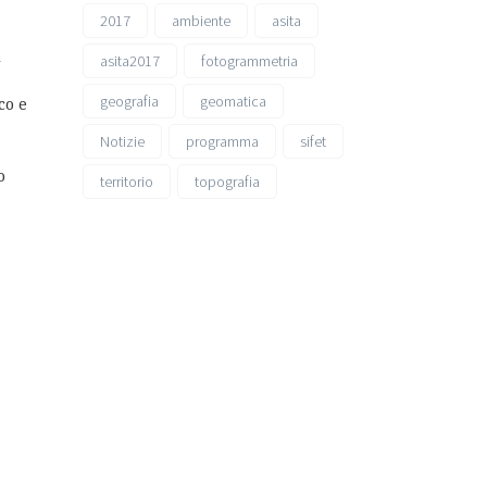
2017
ambiente
asita
i
asita2017
fotogrammetria
geografia
geomatica
co e
Notizie
programma
sifet
o
territorio
topografia