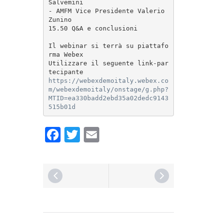
Salvemini

- AMFM Vice Presidente Valerio 
Zunino

15.50 Q&A e conclusioni

Il webinar si terrà su piattafo
rma Webex

Utilizzare il seguente link-par
https://webexdemoitaly.webex.co
m/webexdemoitaly/onstage/g.php?
MTID=ea330badd2ebd35a02dedc9143
515b01d
Facebook
Twitter
Email