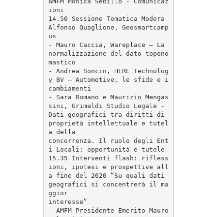
AMFM Monica Sebillo - Comunicaz
ioni

14.50 Sessione Tematica Modera 
Alfonso Quaglione, Geosmartcamp
us

- Mauro Caccia, Wareplace – La 
normalizzazione del dato topono
mastico

- Andrea Soncin, HERE Technolog
y BV – Automotive, le sfide e i 
cambiamenti

- Sara Romano e Maurizio Mengas
sini, Grimaldi Studio Legale - 
Dati geografici tra diritti di 
proprietà intellettuale e tutel
a della

concorrenza. Il ruolo degli Ent
i Locali: opportunità e tutele

15.35 Interventi flash: rifless
ioni, ipotesi e prospettive all
a fine del 2020 “Su quali dati 
geografici si concentrerà il ma
ggior

interesse”

- AMFM Presidente Emerito Mauro 