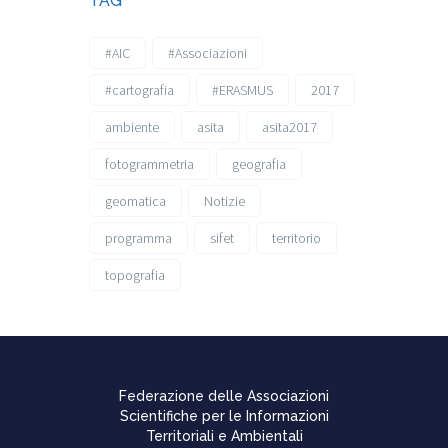
TAG
#AIC
#Associazioni
#cartografia
#ERASMUS
2017
ambiente
asita
asita2017
fotogrammetria
geografia
geomatica
Notizie
programma
sifet
territorio
topografia
Federazione delle Associazioni
Scientifiche per le Informazioni
Territoriali e Ambientali