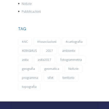
Notizie
Pubblicazioni
TAG
#AIC
#Associazioni
#cartografia
#ERASMUS
2017
ambiente
asita
asita2017
fotogrammetria
geografia
geomatica
Notizie
programma
sifet
territorio
topografia