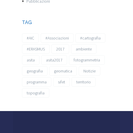
Pubblicazioni
TAG
#AIC
#Associazioni
#cartografia
#ERASMUS
2017
ambiente
asita
asita2017
fotogrammetria
geografia
geomatica
Notizie
programma
sifet
territorio
topografia