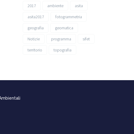
2017
ambiente
asita
asita2017
fotogrammetria
geografia
geomatica
Notizie
programma
sifet
territorio
topografia
 Ambientali