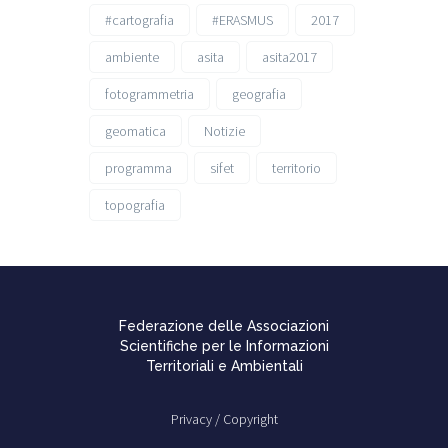
#cartografia
#ERASMUS
2017
ambiente
asita
asita2017
fotogrammetria
geografia
geomatica
Notizie
programma
sifet
territorio
topografia
Federazione delle Associazioni
Scientifiche per le Informazioni
Territoriali e Ambientali
Privacy /
Copyright