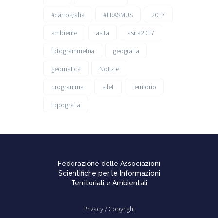
#cartografia
#ERASMUS
2017
ambiente
asita
asita2017
fotogrammetria
geografia
geomatica
Notizie
programma
sifet
territorio
topografia
Federazione delle Associazioni
Scientifiche per le Informazioni
Territoriali e Ambientali
Privacy /
Copyright