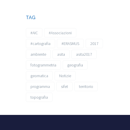
TAG
#AIC
#Associazioni
#cartografia
#ERASMUS
2017
ambiente
asita
asita2017
fotogrammetria
geografia
geomatica
Notizie
programma
sifet
territorio
topografia